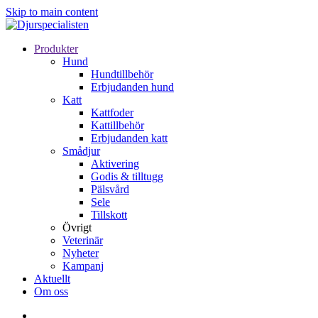
Skip to main content
Produkter
Hund
Hundtillbehör
Erbjudanden hund
Katt
Kattfoder
Kattillbehör
Erbjudanden katt
Smådjur
Aktivering
Godis & tilltugg
Pälsvård
Sele
Tillskott
Övrigt
Veterinär
Nyheter
Kampanj
Aktuellt
Om oss