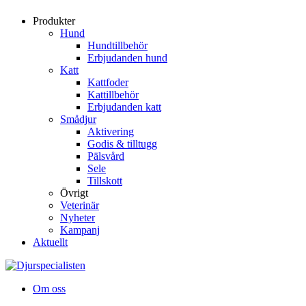
Produkter
Hund
Hundtillbehör
Erbjudanden hund
Katt
Kattfoder
Kattillbehör
Erbjudanden katt
Smådjur
Aktivering
Godis & tilltugg
Pälsvård
Sele
Tillskott
Övrigt
Veterinär
Nyheter
Kampanj
Aktuellt
Om oss