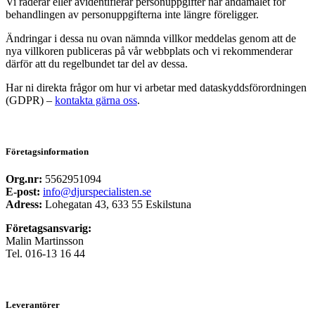
Vi raderar eller avidentifierar personuppgifter när ändamålet för
behandlingen av personuppgifterna inte längre föreligger.
Ändringar i dessa nu ovan nämnda villkor meddelas genom att de
nya villkoren publiceras på vår webbplats och vi rekommenderar
därför att du regelbundet tar del av dessa.
Har ni direkta frågor om hur vi arbetar med dataskyddsförordningen
(GDPR) –
kontakta gärna oss
.
Företagsinformation
Org.nr:
5562951094
E-post:
info@djurspecialisten.se
Adress:
Lohegatan 43, 633 55 Eskilstuna
Företagsansvarig:
Malin Martinsson
Tel. 016-13 16 44
Leverantörer