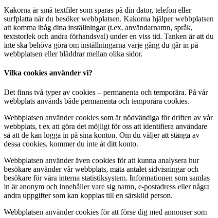
Kakorna är små textfiler som sparas på din dator, telefon eller
surfplatta när du besöker webbplatsen. Kakorna hjälper webbplatsen
att komma ihåg dina inställningar (t.ex. användarnamn, språk,
textstorlek och andra förhandsval) under en viss tid. Tanken är att du
inte ska behöva göra om inställningarna varje gång du går in på
webbplatsen eller bläddrar mellan olika sidor.
Vilka cookies använder vi?
Det finns två typer av cookies – permanenta och temporära. På vår
webbplats används både permanenta och temporära cookies.
Webbplatsen använder cookies som är nödvändiga för driften av vår
webbplats, t ex att göra det möjligt för oss att identifiera användare
så att de kan logga in på sina konton. Om du väljer att stänga av
dessa cookies, kommer du inte åt ditt konto.
Webbplatsen använder även cookies för att kunna analysera hur
besökare använder vår webbplats, mäta antalet sidvisningar och
besökare för våra interna statistiksystem. Informationen som samlas
in är anonym och innehåller vare sig namn, e-postadress eller några
andra uppgifter som kan kopplas till en särskild person.
Webbplatsen använder cookies för att förse dig med annonser som