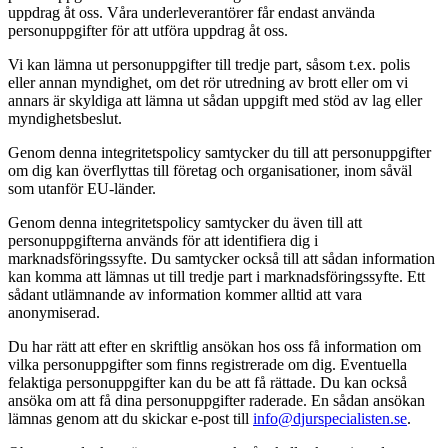
uppdrag åt oss. Våra underleverantörer får endast använda
personuppgifter för att utföra uppdrag åt oss.
Vi kan lämna ut personuppgifter till tredje part, såsom t.ex. polis
eller annan myndighet, om det rör utredning av brott eller om vi
annars är skyldiga att lämna ut sådan uppgift med stöd av lag eller
myndighetsbeslut.
Genom denna integritetspolicy samtycker du till att personuppgifter
om dig kan överflyttas till företag och organisationer, inom såväl
som utanför EU-länder.
Genom denna integritetspolicy samtycker du även till att
personuppgifterna används för att identifiera dig i
marknadsföringssyfte. Du samtycker också till att sådan information
kan komma att lämnas ut till tredje part i marknadsföringssyfte. Ett
sådant utlämnande av information kommer alltid att vara
anonymiserad.
Du har rätt att efter en skriftlig ansökan hos oss få information om
vilka personuppgifter som finns registrerade om dig. Eventuella
felaktiga personuppgifter kan du be att få rättade. Du kan också
ansöka om att få dina personuppgifter raderade. En sådan ansökan
lämnas genom att du skickar e-post till
info@djurspecialisten.se
.