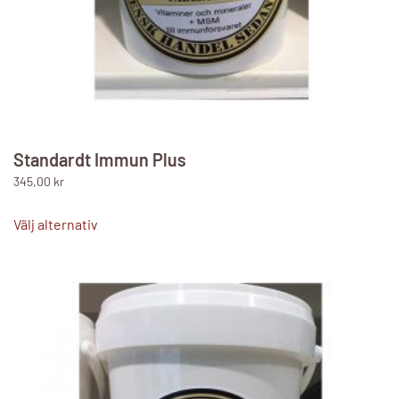
Standardt Immun Plus
345,00
kr
Den
här
Välj alternativ
produkten
har
flera
varianter.
De
olika
alternativen