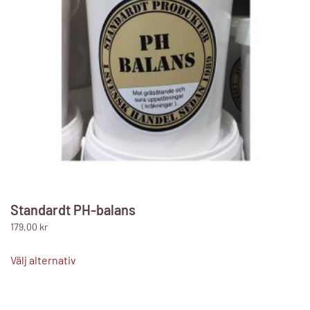
kan
väljas
på
produktsidan
Standardt PH-balans
179,00
kr
Den
här
Välj alternativ
produkten
har