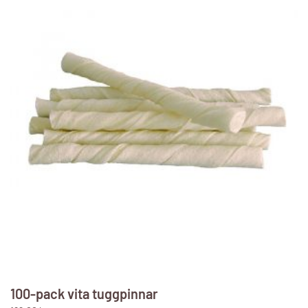
flera
varianter.
De
olika
alternativen
kan
väljas
på
produktsidan
100-pack vita tuggpinnar