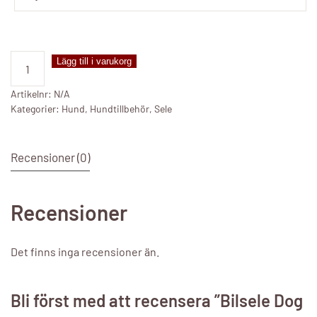
Bilsele
Lägg till i varukorg
Dog
Protect
Artikelnr:
N/A
Kategorier:
Hund
,
Hundtillbehör
,
Sele
mängd
Recensioner (0)
Recensioner
Det finns inga recensioner än.
Bli först med att recensera ”Bilsele Dog