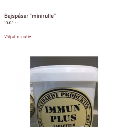
Bajspåsar ”minirulle”
10,00
kr
Den
här
Välj alternativ
produkten
har
flera
varianter.
De
olika
alternativen
kan
väljas
på
produktsidan