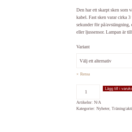
Den har ett skarpt sken som 
kabel. Fast sken varar cirka 3
sekunder för på/avstängning, 
eller ljussensor. Lampan är till
Variant
Rensa
Blinker
Lägg till i varuk
Wheel
USB
Artikelnr:
N/A
Kategorier:
Nyheter
,
Träning/akt
mängd