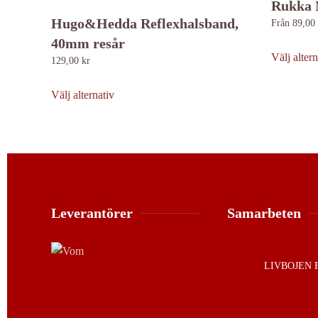
Rukka 
Hugo&Hedda Reflexhalsband,
Från
89,00
40mm resår
Välj altern
129,00
kr
Den
här
Välj alternativ
produkten
har
flera
varianter.
De
olika
Leverantörer
Samarbeten
alternativen
kan
väljas
LIVBOJEN 
på
produktsidan