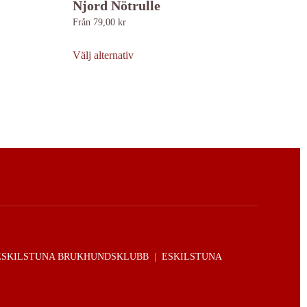
Njord Nötrulle
Från
79,00
kr
Den
här
Välj alternativ
produkten
har
flera
varianter.
De
olika
alternativen
kan
väljas
på
produktsidan
ESKILSTUNA BRUKHUNDSKLUBB
|
ESKILSTUNA