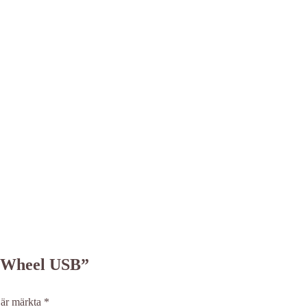
er Wheel USB”
t är märkta
*