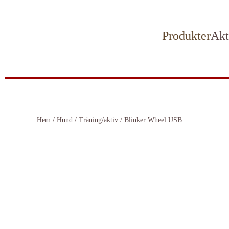
Skip to main content
Produkter
Akt
Hem
/
Hund
/
Träning/aktiv
/ Blinker Wheel USB