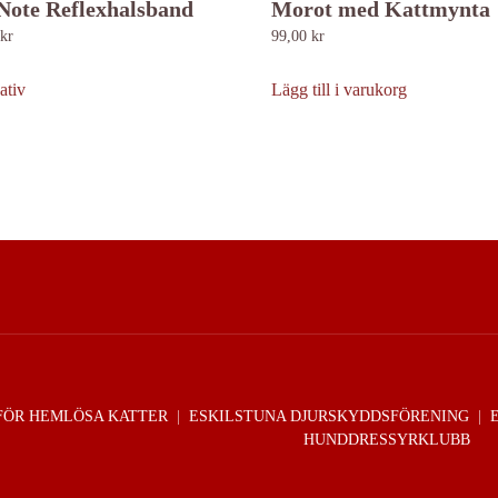
Note Reflexhalsband
Morot med Kattmynta
kr
99,00
kr
Den
här
ativ
Lägg till i varukorg
produkten
har
flera
varianter.
De
olika
alternativen
kan
väljas
på
produktsidan
FÖR HEMLÖSA KATTER
|
ESKILSTUNA DJURSKYDDSFÖRENING
|
HUNDDRESSYRKLUBB