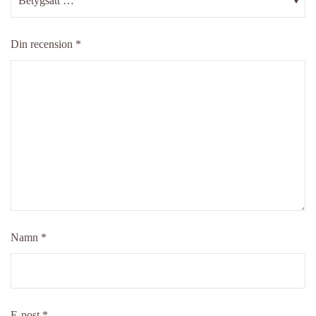
Din recension
*
Namn
*
E-post
*