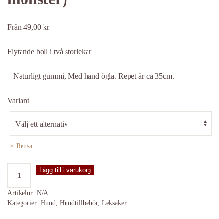
Från
49,00
kr
Flytande boll i två storlekar
– Naturligt gummi, Med hand ögla. Repet är ca 35cm.
Variant
Rensa
Boll
Lägg till i varukorg
på
rep
Artikelnr:
N/A
Kategorier:
Hund
,
Hundtillbehör
,
Leksaker
(tass&ben
mönster)