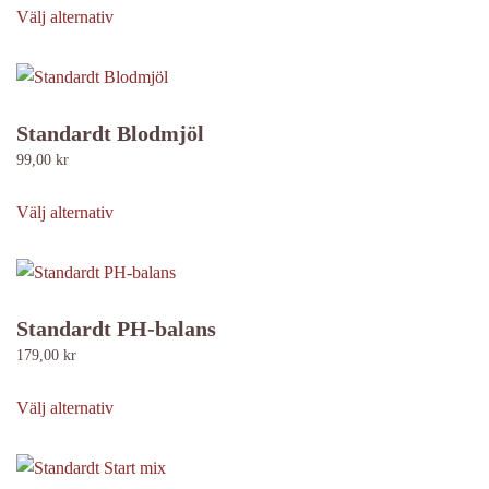
här
Välj alternativ
produkten
har
flera
varianter.
Standardt Blodmjöl
De
99,00
kr
olika
Den
alternativen
här
Välj alternativ
kan
produkten
väljas
har
på
flera
produktsidan
varianter.
Standardt PH-balans
De
179,00
kr
olika
Den
alternativen
här
Välj alternativ
kan
produkten
väljas
har
på
flera