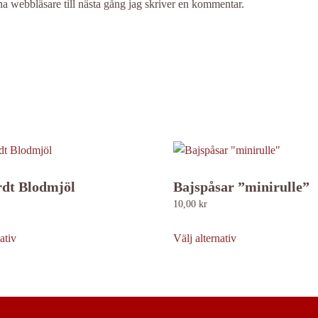
a webbläsare till nästa gång jag skriver en kommentar.
rdt Blodmjöl
Bajspåsar ”minirulle”
10,00
kr
Den
Den
här
här
ativ
Välj alternativ
produkten
produkten
har
har
flera
flera
varianter.
varianter.