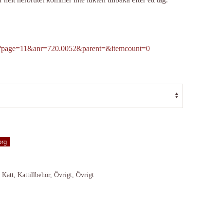
et?page=11&anr=720.0052&parent=&itemcount=0
org
,
Katt
,
Kattillbehör
,
Övrigt
,
Övrigt