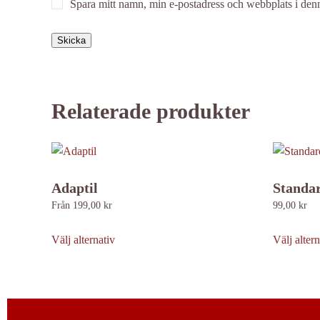
Spara mitt namn, min e-postadress och webbplats i denn
Relaterade produkter
Adaptil
Standa
Från
199,00
kr
99,00
kr
Den
här
Välj alternativ
Välj altern
produkten
har
flera
varianter.