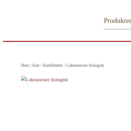
Skip to main content
Produkte
Hem
/
Katt
/
Kattillbehör
/ Luktsanerare biologisk