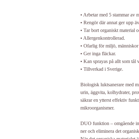
• Arbetar med 5 stammar av m
• Rengör där annat ger upp äv
• Tar bort organiskt material o
• Allergenkontrollerad.
• Ofarlig för miljö, människor
• Ger inga fläckar.
• Kan sprayas på allt som tål v
• Tillverkad i Sverige.
Biologisk luktsanerare med mi
urin, äggvita, kolhydrater, p
säkrar en ytterst effektiv fun
mikroorganismer.
DUO funktion – omgående inka
ner och eliminera det organisk
När det organiska materialet är