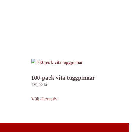
100-pack vita tuggpinnar
189,00
kr
Den
här
Välj alternativ
produkten
har
flera
varianter.