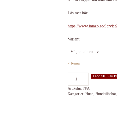
Läs mer här:
https://www.imazo.se/Servl
Variant
Rensa
Luktsanerare
Lägg till i varuk
biologisk
mängd
Artikelnr:
N/A
Kategorier:
Hund
,
Hundtillbehör