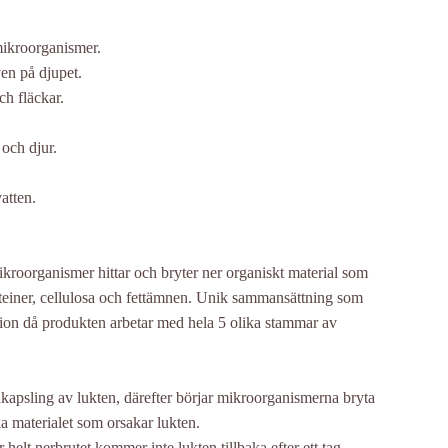
ikroorganismer.
en på djupet.
ch fläckar.
 och djur.
atten.
kroorganismer hittar och bryter ner organiskt material som
roteiner, cellulosa och fettämnen. Unik sammansättning som
ktion då produkten arbetar med hela 5 olika stammar av
psling av lukten, därefter börjar mikroorganismerna bryta
a materialet som orsakar lukten.
 helt nerbrutet kommer inte lukten tillbaka efter ett tag.