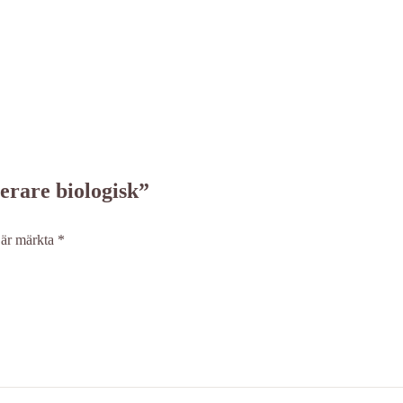
erare biologisk”
t är märkta
*