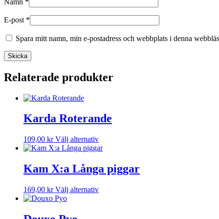
Namn
*
E-post
*
Spara mitt namn, min e-postadress och webbplats i denna webbläsa
Relaterade produkter
Karda Roterande
Den
109,00
kr
Välj alternativ
här
produkten
har
Kam X:a Långa piggar
flera
varianter.
Den
169,00
kr
Välj alternativ
De
här
olika
produkten
alternativen
har
kan