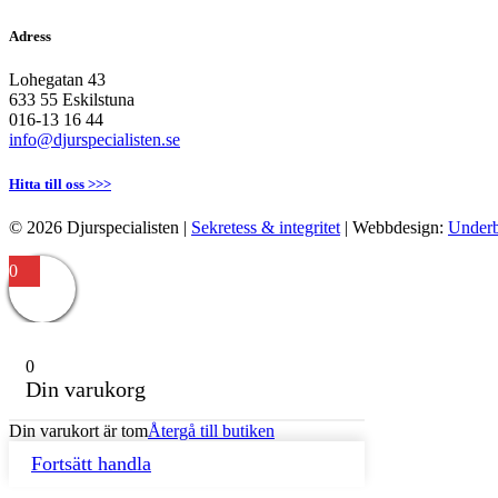
Adress
Lohegatan 43
633 55 Eskilstuna
016-13 16 44
info@djurspecialisten.se
Hitta till oss >>>
© 2026 Djurspecialisten |
Sekretess & integritet
| Webbdesign:
Under
0
0
Din varukorg
Din varukort är tom
Återgå till butiken
Fortsätt handla