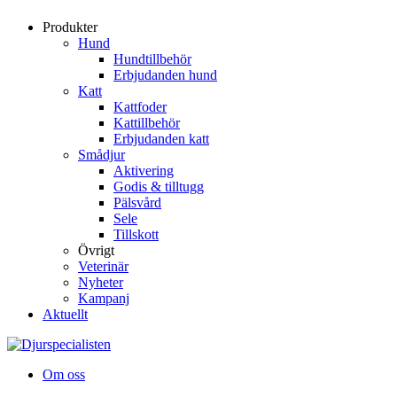
Produkter
Hund
Hundtillbehör
Erbjudanden hund
Katt
Kattfoder
Kattillbehör
Erbjudanden katt
Smådjur
Aktivering
Godis & tilltugg
Pälsvård
Sele
Tillskott
Övrigt
Veterinär
Nyheter
Kampanj
Aktuellt
Om oss