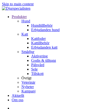
Skip to main content
Produkter
Hund
Hundtillbehör
Erbjudanden hund
Katt
Kattfoder
Kattillbehör
Erbjudanden katt
Smådjur
Aktivering
Godis & tilltugg
Pälsvård
Sele
Tillskott
Övrigt
Veterinär
Nyheter
Kampanj
Aktuellt
Om oss