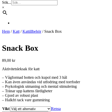
Sök...
×
Hem
/
Katt
/
Kattillbehör
/ Snack Box
Snack Box
89,00
kr
Aktivitetsleksak för katt
– Vågformad botten och kupol med 3 hål
– Kan även användas vid utfodring med torrfoder
– Psykologisk utmaning och mental stimulering
– Tränar upp kattens färdigheter
– Gjord av robust plast
– Halkfri tack vare gummiring
Vikt
Rensa