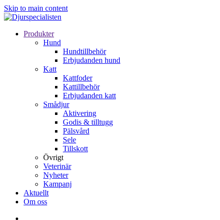
Skip to main content
Produkter
Hund
Hundtillbehör
Erbjudanden hund
Katt
Kattfoder
Kattillbehör
Erbjudanden katt
Smådjur
Aktivering
Godis & tilltugg
Pälsvård
Sele
Tillskott
Övrigt
Veterinär
Nyheter
Kampanj
Aktuellt
Om oss