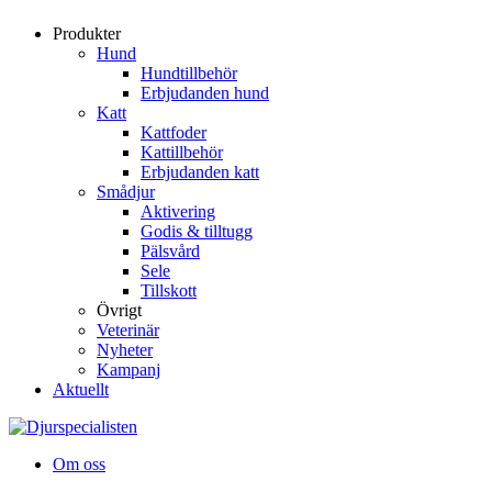
Produkter
Hund
Hundtillbehör
Erbjudanden hund
Katt
Kattfoder
Kattillbehör
Erbjudanden katt
Smådjur
Aktivering
Godis & tilltugg
Pälsvård
Sele
Tillskott
Övrigt
Veterinär
Nyheter
Kampanj
Aktuellt
Om oss