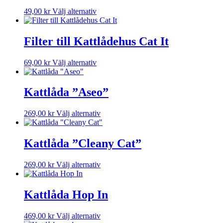
på
Den
49,00
kr
Välj alternativ
produktsidan
här
produkten
har
Filter till Kattlådehus Cat It
flera
varianter.
Den
69,00
kr
Välj alternativ
De
här
olika
produkten
alternativen
har
Kattlåda ”Aseo”
kan
flera
väljas
varianter.
på
Den
269,00
kr
Välj alternativ
De
produktsidan
här
olika
produkten
alternativen
har
Kattlåda ”Cleany Cat”
kan
flera
väljas
varianter.
på
Den
269,00
kr
Välj alternativ
De
produktsidan
här
olika
produkten
alternativen
har
Kattlåda Hop In
kan
flera
väljas
varianter.
på
Den
469,00
kr
Välj alternativ
De
produktsidan