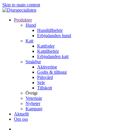
Skip to main content
Produkter
Hund
Hundtillbehör
Erbjudanden hund
Katt
Kattfoder
Kattillbehör
Erbjudanden katt
Smådjur
Aktivering
Godis & tilltugg
Pälsvård
Sele
Tillskott
Övrigt
Veterinär
Nyheter
Kampanj
Aktuellt
Om oss