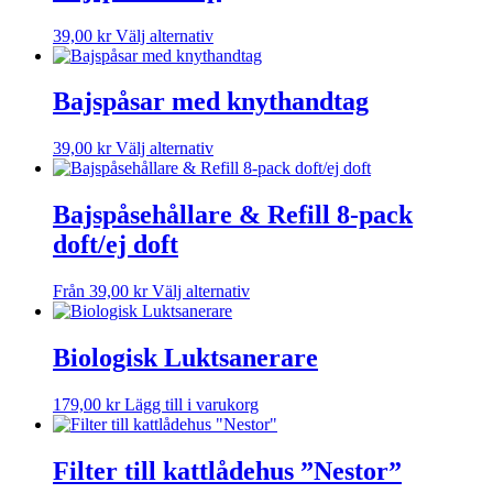
flera
varianter.
Den
39,00
kr
Välj alternativ
De
här
olika
produkten
alternativen
har
Bajspåsar med knythandtag
kan
flera
väljas
varianter.
på
Den
39,00
kr
Välj alternativ
De
produktsidan
här
olika
produkten
alternativen
har
Bajspåsehållare & Refill 8-pack
kan
flera
väljas
doft/ej doft
varianter.
på
De
produktsidan
olika
Den
Från
39,00
kr
Välj alternativ
alternativen
här
kan
produkten
väljas
har
Biologisk Luktsanerare
på
flera
produktsidan
varianter.
179,00
kr
Lägg till i varukorg
De
olika
alternativen
Filter till kattlådehus ”Nestor”
kan
väljas