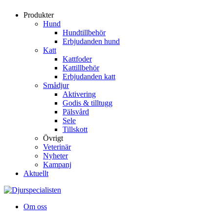
Produkter
Hund
Hundtillbehör
Erbjudanden hund
Katt
Kattfoder
Kattillbehör
Erbjudanden katt
Smådjur
Aktivering
Godis & tilltugg
Pälsvård
Sele
Tillskott
Övrigt
Veterinär
Nyheter
Kampanj
Aktuellt
Om oss