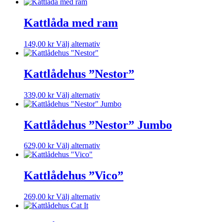
här
olika
produkten
alternativen
har
Kattlåda med ram
kan
flera
väljas
varianter.
på
Den
149,00
kr
Välj alternativ
De
produktsidan
här
olika
produkten
alternativen
har
Kattlådehus ”Nestor”
kan
flera
väljas
varianter.
på
Den
339,00
kr
Välj alternativ
De
produktsidan
här
olika
produkten
alternativen
har
Kattlådehus ”Nestor” Jumbo
kan
flera
väljas
varianter.
på
Den
629,00
kr
Välj alternativ
De
produktsidan
här
olika
produkten
alternativen
har
Kattlådehus ”Vico”
kan
flera
väljas
varianter.
på
Den
269,00
kr
Välj alternativ
De
produktsidan
här
olika
produkten
alternativen