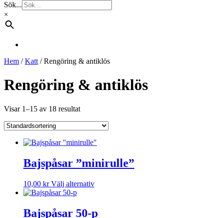
Sök...
×
Hem
/
Katt
/ Rengöring & antiklös
Rengöring & antiklös
Visar 1–15 av 18 resultat
Bajspåsar ”minirulle”
Den
10,00
kr
Välj alternativ
här
produkten
har
Bajspåsar 50-p