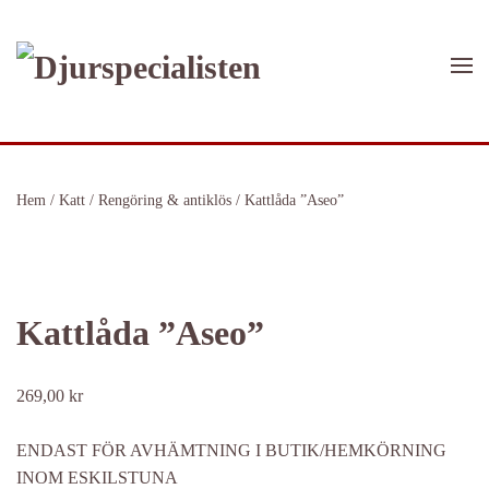
Skip to main content
Hem
/
Katt
/
Rengöring & antiklös
/ Kattlåda ”Aseo”
Kattlåda ”Aseo”
269,00
kr
ENDAST FÖR AVHÄMTNING I BUTIK/HEMKÖRNING
INOM ESKILSTUNA