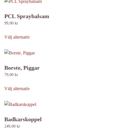
flera
varianter.
PCL Spraybalsam
De
99,00
kr
olika
Den
alternativen
här
Välj alternativ
kan
produkten
väljas
har
på
flera
produktsidan
varianter.
Borste, Piggar
De
79,00
kr
olika
Den
alternativen
här
Välj alternativ
kan
produkten
väljas
har
på
flera
produktsidan
varianter.
Badkarskoppel
De
249,00
kr