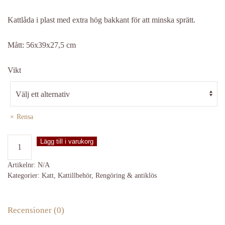
Kattlåda i plast med extra hög bakkant för att minska sprätt.
Mått: 56x39x27,5 cm
Vikt
Rensa
Kattlåda
Lägg till i varukorg
"Aseo"
mängd
Artikelnr:
N/A
Kategorier:
Katt
,
Kattillbehör
,
Rengöring & antiklös
Recensioner (0)