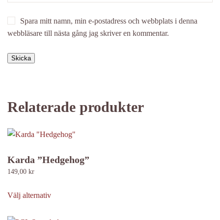
Spara mitt namn, min e-postadress och webbplats i denna
webbläsare till nästa gång jag skriver en kommentar.
Relaterade produkter
Karda ”Hedgehog”
149,00
kr
Den
här
Välj alternativ
produkten
har