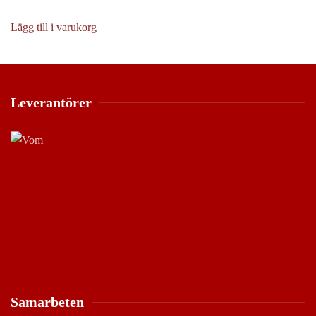
olika
alternativen
Lägg till i varukorg
kan
väljas
på
produktsidan
Leverantörer
Samarbeten