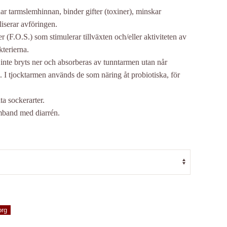
r tarmslemhinnan, binder gifter (toxiner), minskar
iserar avföringen.
r (F.O.S.) som stimulerar tillväxten och/eller aktiviteten av
kterierna.
 inte bryts ner och absorberas av tunntarmen utan når
. I tjocktarmen används de som näring åt probiotiska, för
ta sockerarter.
amband med diarrén.
org