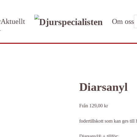
r
Aktuellt
Om oss
Diarsanyl
Från
129,00
kr
fodertillskott som kan ges ti
Diarsanyl® + tillför: