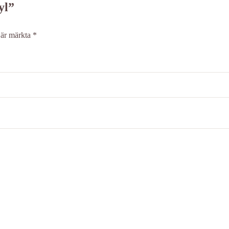
yl”
t är märkta
*