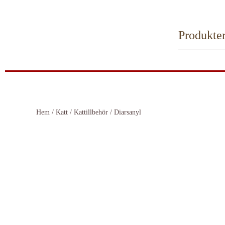
Skip to main content
Produkte
Hem
/
Katt
/
Kattillbehör
/ Diarsanyl