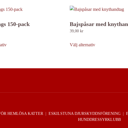
ags 150-pack
Bajspåsar med knythan
39,00
kr
Den
Den
här
här
ativ
Välj alternativ
produkten
produkten
har
har
flera
flera
varianter.
varianter.
De
De
olika
olika
alternativen
alternativen
kan
kan
väljas
väljas
FÖR HEMLÖSA KATTER
|
ESKILSTUNA DJURSKYDDSFÖRENING
|
på
på
HUNDDRESSYRKLUBB
produktsidan
produktsidan