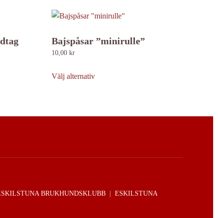
dtag
Bajspåsar ”minirulle”
10,00
kr
Den
här
Välj alternativ
produkten
har
flera
varianter.
De
olika
alternativen
kan
väljas
ESKILSTUNA BRUKHUNDSKLUBB
|
ESKILSTUNA
på
produktsidan