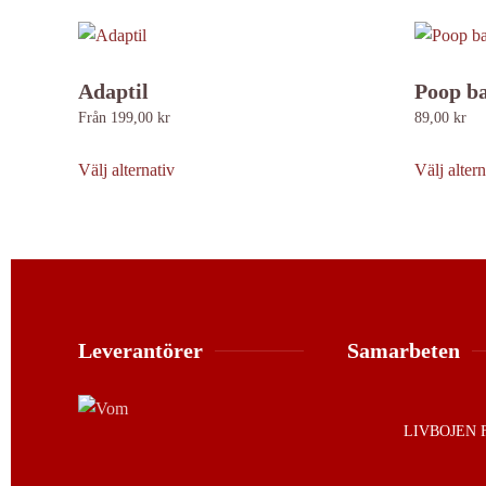
Adaptil
Poop b
Från
199,00
kr
89,00
kr
Den
här
Välj alternativ
Välj altern
produkten
har
flera
varianter.
De
olika
Leverantörer
Samarbeten
alternativen
kan
väljas
LIVBOJEN 
på
produktsidan