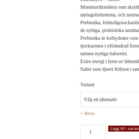
Montmorillonitlera som skydda
näringsförlusterna, och normal
Prebiotika, fruktoligosackaride
de nyttiga, probiotiska tarmba
Prebiotika är kolhydrater som
tjocktarmen i oförändrad form
tarmen nyttiga bakterier.
Extra energi i form av lättsmäl
Salter som djuret förlorat i s
Variant
Rensa
Diarsanyl
Lägg till i varuk
mängd