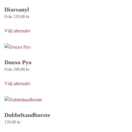
varianter.
Diarsanyl
De
Från
129,00
kr
olika
Den
alternativen
här
Välj alternativ
kan
produkten
väljas
har
på
flera
produktsidan
varianter.
Douxo Pyo
De
Från
199,00
kr
olika
Den
alternativen
här
Välj alternativ
kan
produkten
väljas
har
på
flera
produktsidan
varianter.
Dubbeltandborste
De
139,00
kr
olika
Den