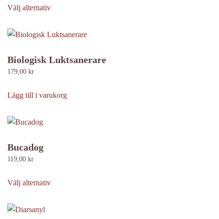
här
Välj alternativ
produkten
har
flera
varianter.
Biologisk Luktsanerare
De
179,00
kr
olika
alternativen
Lägg till i varukorg
kan
väljas
på
produktsidan
Bucadog
119,00
kr
Den
här
Välj alternativ
produkten
har
flera