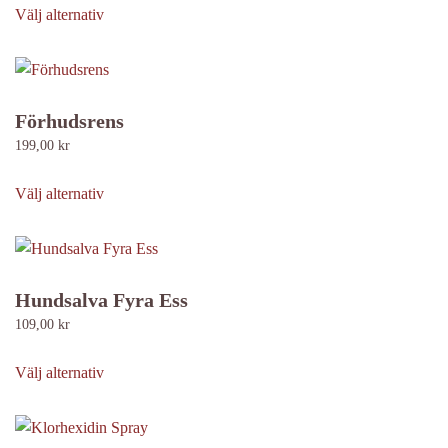
alternativen
här
Välj alternativ
kan
produkten
väljas
har
på
flera
produktsidan
varianter.
Förhudsrens
De
199,00
kr
olika
Den
alternativen
här
Välj alternativ
kan
produkten
väljas
har
på
flera
produktsidan
varianter.
Hundsalva Fyra Ess
De
109,00
kr
olika
Den
alternativen
här
Välj alternativ
kan
produkten
väljas
har
på
flera