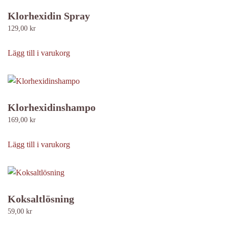
produktsidan
varianter.
Klorhexidin Spray
De
129,00
kr
olika
alternativen
Lägg till i varukorg
kan
väljas
på
produktsidan
Klorhexidinshampo
169,00
kr
Lägg till i varukorg
Koksaltlösning
59,00
kr