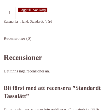
Standardt
Lägg till i varukorg
Tassalätt
mängd
Kategorier:
Hund
,
Standardt
,
Vård
Recensioner (0)
Recensioner
Det finns inga recensioner än.
Bli först med att recensera ”Standardt
Tassalätt”
Din e-postadress kommer inte publiceras.
Obligatoriska fält är