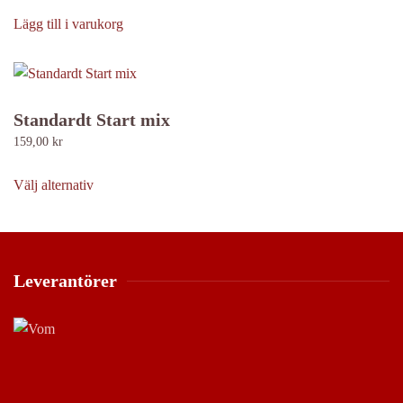
alternativen
Lägg till i varukorg
kan
väljas
på
produktsidan
Standardt Start mix
159,00
kr
Den
här
Välj alternativ
produkten
har
flera
varianter.
Leverantörer
De
olika
alternativen
kan
väljas