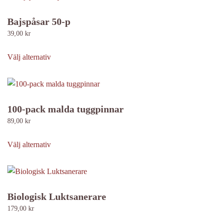
Bajspåsar 50-p
39,00
kr
Den
här
Välj alternativ
produkten
har
flera
varianter.
100-pack malda tuggpinnar
De
89,00
kr
olika
Den
alternativen
här
Välj alternativ
kan
produkten
väljas
har
på
flera
produktsidan
varianter.
Biologisk Luktsanerare
De
179,00
kr
olika