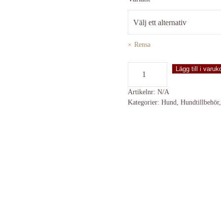
Rensa
Flexikoppel
Lägg till i varuk
S
8m
Artikelnr:
N/A
Kategorier:
Hund
,
Hundtillbehör
mängd