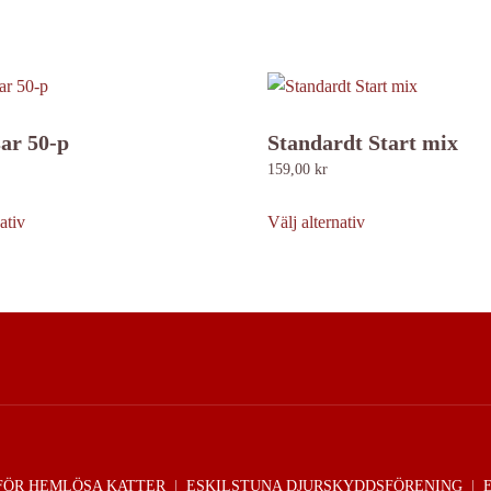
ar 50-p
Standardt Start mix
159,00
kr
Den
Den
här
här
ativ
Välj alternativ
produkten
produkten
har
har
flera
flera
varianter.
varianter.
De
De
olika
olika
alternativen
alternativen
kan
kan
väljas
väljas
FÖR HEMLÖSA KATTER
|
ESKILSTUNA DJURSKYDDSFÖRENING
|