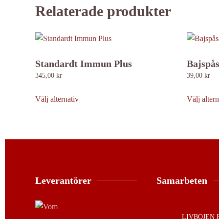
Relaterade produkter
Standardt Immun Plus
Bajspås
345,00
kr
39,00
kr
Den
här
Välj alternativ
Välj altern
produkten
har
flera
varianter.
De
olika
Leverantörer
Samarbeten
alternativen
kan
väljas
LIVBOJEN 