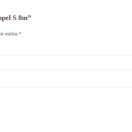
oppel S 8m”
t är märkta
*