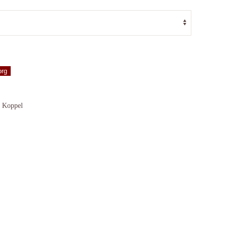
org
,
Koppel