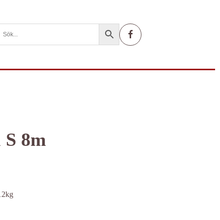
l S 8m
 12kg