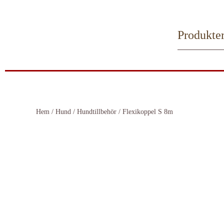
Skip to main content
Produkte
Hem
/
Hund
/
Hundtillbehör
/ Flexikoppel S 8m