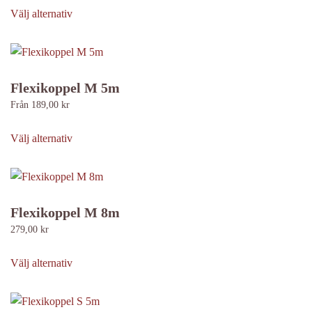
alternativen
här
Välj alternativ
kan
produkten
väljas
har
på
flera
produktsidan
varianter.
Flexikoppel M 5m
De
Från
189,00
kr
olika
Den
alternativen
här
Välj alternativ
kan
produkten
väljas
har
på
flera
produktsidan
varianter.
Flexikoppel M 8m
De
279,00
kr
olika
Den
alternativen
här
Välj alternativ
kan
produkten
väljas
har
på