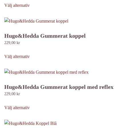
alternativen
här
Välj alternativ
kan
produkten
väljas
har
på
flera
produktsidan
varianter.
Hugo&Hedda Gummerat koppel
De
229,00
kr
olika
Den
alternativen
här
Välj alternativ
kan
produkten
väljas
har
på
flera
produktsidan
varianter.
Hugo&Hedda Gummerat koppel med reflex
De
229,00
kr
olika
Den
alternativen
här
Välj alternativ
kan
produkten
väljas
har
på