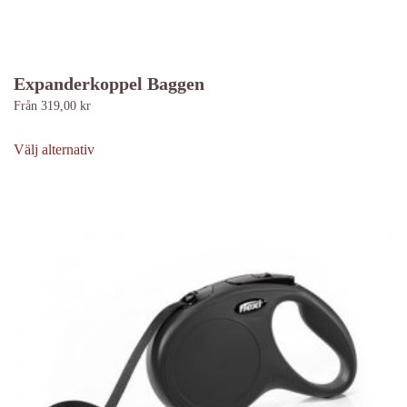
Expanderkoppel Baggen
Från
319,00
kr
Den
här
Välj alternativ
produkten
har
flera
varianter.
De
olika
alternativen
kan
väljas
på
produktsidan