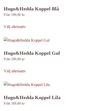
flera
produktsidan
varianter.
Hugo&Hedda Koppel Blå
De
Från
189,00
kr
olika
Den
alternativen
här
Välj alternativ
kan
produkten
väljas
har
på
flera
produktsidan
varianter.
Hugo&Hedda Koppel Gul
De
Från
189,00
kr
olika
Den
alternativen
här
Välj alternativ
kan
produkten
väljas
har
på
flera
produktsidan
varianter.
Hugo&Hedda Koppel Lila
De
Från
189,00
kr
olika
Den