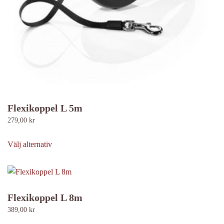
Flexikoppel L 5m
279,00
kr
Den
här
Välj alternativ
produkten
har
flera
varianter.
Flexikoppel L 8m
De
389,00
kr
olika
Den