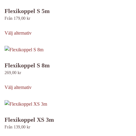
flera
produktsidan
varianter.
Flexikoppel S 5m
De
Från
179,00
kr
olika
Den
alternativen
här
Välj alternativ
kan
produkten
väljas
har
på
flera
produktsidan
varianter.
Flexikoppel S 8m
De
269,00
kr
olika
Den
alternativen
här
Välj alternativ
kan
produkten
väljas
har
på
flera
produktsidan
varianter.
Flexikoppel XS 3m
De
Från
139,00
kr
olika
Den