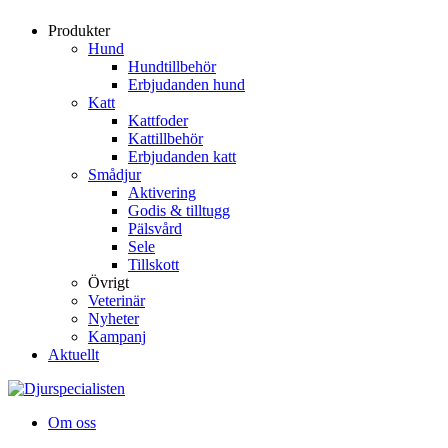
Produkter
Hund
Hundtillbehör
Erbjudanden hund
Katt
Kattfoder
Kattillbehör
Erbjudanden katt
Smådjur
Aktivering
Godis & tilltugg
Pälsvård
Sele
Tillskott
Övrigt
Veterinär
Nyheter
Kampanj
Aktuellt
Om oss