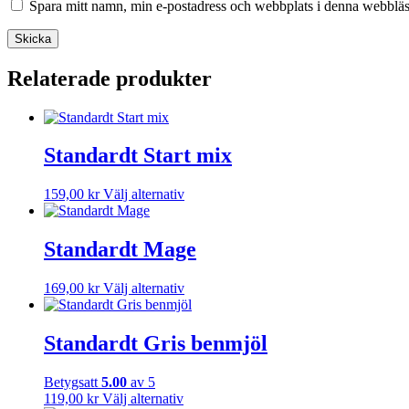
Spara mitt namn, min e-postadress och webbplats i denna webbläsa
Relaterade produkter
Standardt Start mix
Den
159,00
kr
Välj alternativ
här
produkten
har
Standardt Mage
flera
varianter.
Den
169,00
kr
Välj alternativ
De
här
olika
produkten
alternativen
har
Standardt Gris benmjöl
kan
flera
väljas
varianter.
på
Betygsatt
5.00
av 5
De
produktsidan
Den
119,00
kr
Välj alternativ
olika