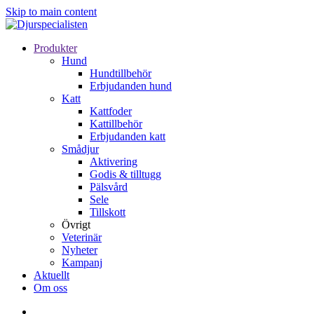
Skip to main content
Produkter
Hund
Hundtillbehör
Erbjudanden hund
Katt
Kattfoder
Kattillbehör
Erbjudanden katt
Smådjur
Aktivering
Godis & tilltugg
Pälsvård
Sele
Tillskott
Övrigt
Veterinär
Nyheter
Kampanj
Aktuellt
Om oss