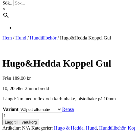
Sök...
×
Hem
/
Hund
/
Hundtillbehör
/ Hugo&Hedda Koppel Gul
Hugo&Hedda Koppel Gul
Från
189,00
kr
10, 20 eller 25mm bredd
Längd: 2m med reflex och karbinhake, pistolhake på 10mm
Variant
Rensa
Hugo&Hedda
Koppel
Lägg till i varukorg
Gul
Artikelnr:
N/A
Kategorier:
Hugo & Hedda
,
Hund
,
Hundtillbehör
,
Kop
mängd