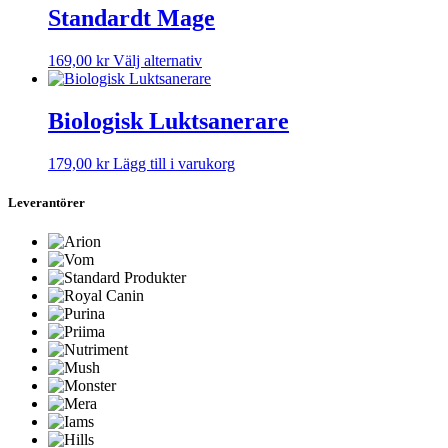
har
Standardt Mage
kan
flera
väljas
varianter.
på
Den
169,00
kr
Välj alternativ
De
produktsidan
här
olika
produkten
alternativen
har
Biologisk Luktsanerare
kan
flera
väljas
varianter.
på
179,00
kr
Lägg till i varukorg
De
produktsidan
olika
Leverantörer
alternativen
kan
väljas
på
produktsidan