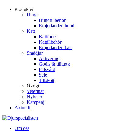
Produkter
Hund
Hundtillbehör
Erbjudanden hund
Katt
Kattfoder
Kattillbehör
Erbjudanden katt
Smådjur
Aktivering
Godis & tilltugg
Pälsvård
Sele
Tillskott
Övrigt
Veterinär
Nyheter
Kampanj
Aktuellt
Om oss