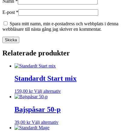
Namn
*
E-post
*
Spara mitt namn, min e-postadress och webbplats i denna
webbläsare till nästa gång jag skriver en kommentar.
Relaterade produkter
Standardt Start mix
Den
159,00
kr
Välj alternativ
här
produkten
har
Bajspåsar 50-p
flera
varianter.
Den
39,00
kr
Välj alternativ
De
här
olika
produkten
alternativen