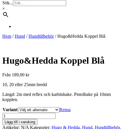
Sök...
×
Hem
/
Hund
/
Hundtillbehör
/ Hugo&Hedda Koppel Blå
Hugo&Hedda Koppel Blå
Från
189,00
kr
10, 20 eller 25mm bredd
Längd: 2m med reflex och karbinhake. Pistolhake på 10mm
kopplen.
Variant
Rensa
Hugo&Hedda
Koppel
Lägg till i varukorg
Blå
Artikelnr:
N/A
Kategorier:
Hugo & Hedda
,
Hund
,
Hundtillbehör
,