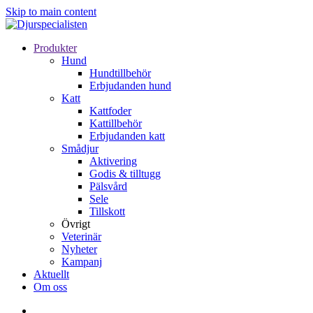
Skip to main content
Produkter
Hund
Hundtillbehör
Erbjudanden hund
Katt
Kattfoder
Kattillbehör
Erbjudanden katt
Smådjur
Aktivering
Godis & tilltugg
Pälsvård
Sele
Tillskott
Övrigt
Veterinär
Nyheter
Kampanj
Aktuellt
Om oss