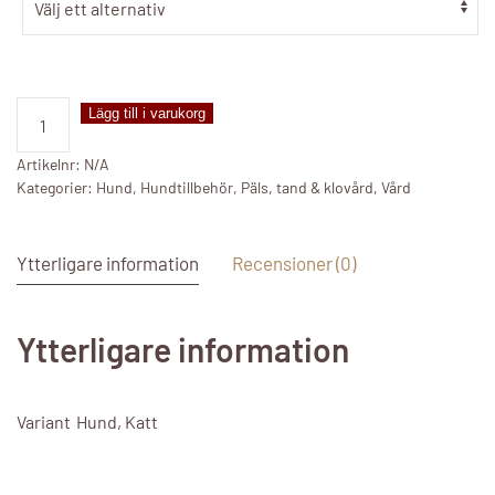
Tandkräm
Lägg till i varukorg
Petosan
mängd
Artikelnr:
N/A
Kategorier:
Hund
,
Hundtillbehör
,
Päls, tand & klovård
,
Vård
Ytterligare information
Recensioner (0)
Ytterligare information
Variant
Hund, Katt