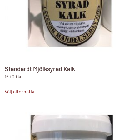
Standardt Mjölksyrad Kalk
169,00
kr
Den
här
Välj alternativ
produkten
har
flera
varianter.
De
olika