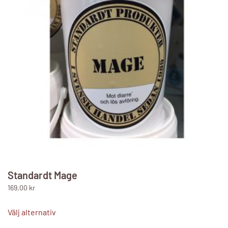
alternativen
kan
väljas
på
produktsidan
Standardt Mage
169,00
kr
Den
här
Välj alternativ
produkten