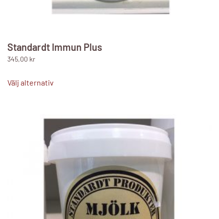
Standardt Immun Plus
345,00
kr
Den
här
Välj alternativ
produkten
har
flera
varianter.
De
olika
alternativen
kan
väljas
på
produktsidan