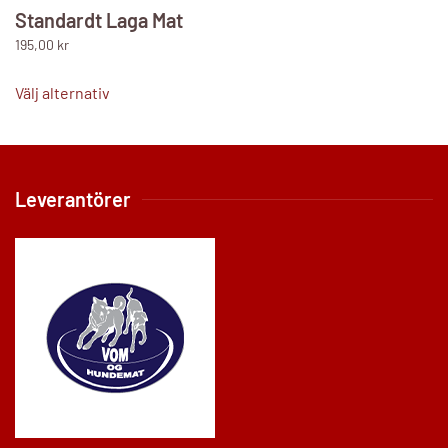
Standardt Laga Mat
195,00
kr
Den
här
Välj alternativ
produkten
har
flera
varianter.
Leverantörer
De
olika
alternativen
kan
väljas
på
produktsidan